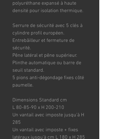
polyuréthane expansé à haute 
densité pour isolation thermique.
Serrure de sécurité avec 5 clés à 
cylindre profil européen.
Entrebâilleur et fermeture de 
sécurité.
Pêne latéral et pêne supérieur.
Plinthe automatique ou barre de 
seuil standard.
5 pions anti-dégondage fixes côté 
paumelle.
Dimensions Standard cm
L 80-85-90 x H 200-210
Un vantail avec imposte jusqu’à H 
285
Un vantail avec imposte + fixes 
latéraux jusqu’à cm L 180 x H 285