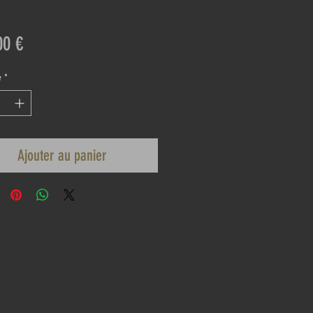
Prix
00 €
é
*
Ajouter au panier