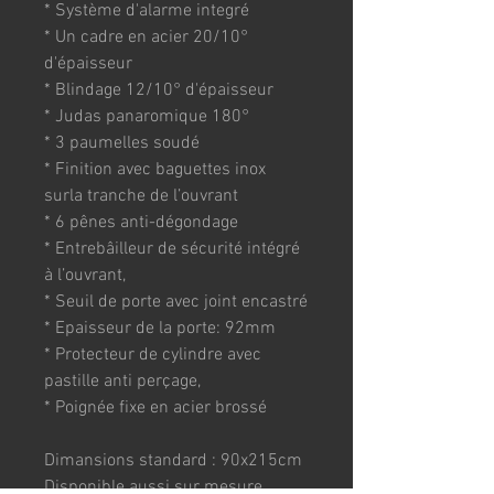
* Système d'alarme integré
* Un cadre en acier 20/10° 
d'épaisseur
* Blindage 12/10° d'épaisseur
* Judas panaromique 180°
* 3 paumelles soudé
* Finition avec baguettes inox 
surla tranche de l’ouvrant
* 6 pênes anti-dégondage
* Entrebâilleur de sécurité intégré 
à l’ouvrant,
* Seuil de porte avec joint encastré
* Epaisseur de la porte: 92mm
* Protecteur de cylindre avec 
pastille anti perçage,
* Poignée fixe en acier brossé
Dimansions standard : 90x215cm
Disponible aussi sur mesure