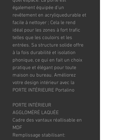
quel espace. La porte est 
également équipée d'un 
revêtement en acryliquedurable et 
facile à nettoyer ; Cela le rend 
idéal pour les zones à fort trafic 
telles que les couloirs et les 
entrées. Sa structure solide offre 
à la fois durabilité et isolation 
phonique, ce qui en fait un choix 
pratique et élégant pour toute 
maison ou bureau. Améliorez 
votre design intérieur avec la 
PORTE INTÉRIEURE Portalino
PORTE INTÉRIEUR 
AGGLOMÉRÉ LAQUÉE
Cadre des vantaux réallisable en 
MDF
Remplissage stabilisant:  