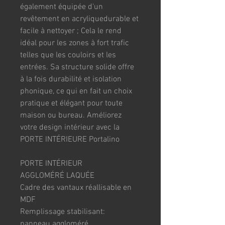
également équipée d'un 
revêtement en acryliquedurable et 
facile à nettoyer ; Cela le rend 
idéal pour les zones à fort trafic 
telles que les couloirs et les 
entrées. Sa structure solide offre 
à la fois durabilité et isolation 
phonique, ce qui en fait un choix 
pratique et élégant pour toute 
maison ou bureau. Améliorez 
votre design intérieur avec la 
PORTE INTÉRIEURE Portalino
PORTE INTÉRIEUR 
AGGLOMÉRÉ LAQUÉE
Cadre des vantaux réallisable en 
MDF
Remplissage stabilisant:  
panneau aggloméré 