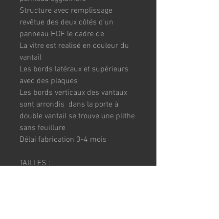
Structure avec remplissage 
revêtue des deux côtés d’un 
panneau HDF le cadre de
La vitre est realisé en couleur du 
vantail
Les bords latéraux et supérieurs 
avec des plaques
Les bords verticaux des vantaux 
sont arrondis  dans la porte à 
double vantail se trouve une plithe 
sans feuillure
Délai fabrication 3-4 mois
TAILLES :
73x204cm / 83x204cm
CADRE : 7cm (adjustable jusqu'à 
10 cm)