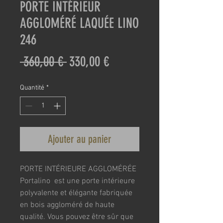
PORTE INTÉRIEUR
AGGLOMÉRÉ LAQUÉE LINO
246
Prix
Prix
 360,00 € 
330,00 €
original
promotionnel
Quantité
*
Ajouter au panier
PORTE INTÉRIEURE AGGLOMÉRÉE 
Portalino  est une porte intérieure 
polyvalente et élégante fabriquée 
en bois aggloméré de haute 
qualité. Vous pouvez être sûr que 