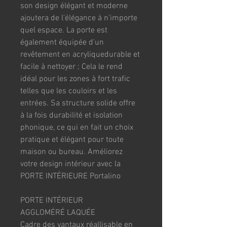
son design élégant et moderne 
ajoutera de l'élégance à n'importe 
quel espace. La porte est 
également équipée d'un 
revêtement en acryliquedurable et 
facile à nettoyer ; Cela le rend 
idéal pour les zones à fort trafic 
telles que les couloirs et les 
entrées. Sa structure solide offre 
à la fois durabilité et isolation 
phonique, ce qui en fait un choix 
pratique et élégant pour toute 
maison ou bureau. Améliorez 
votre design intérieur avec la 
PORTE INTÉRIEURE Portalino
PORTE INTÉRIEUR 
AGGLOMÉRÉ LAQUÉE
Cadre des vantaux réallisable en 