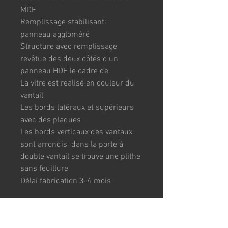
MDF
Remplissage stabilisant:  
panneau aggloméré 
Structure avec remplissage 
revêtue des deux côtés d’un 
panneau HDF le cadre de
La vitre est realisé en couleur du 
vantail
Les bords latéraux et supérieurs 
avec des plaques
Les bords verticaux des vantaux 
sont arrondis  dans la porte à 
double vantail se trouve une plithe 
sans feuillure
Délai fabrication 3-4 mois
TAILLES :
73x204cm / 83x204cm