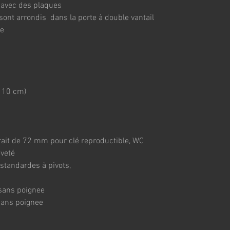
 avec des plaques
ont arrondis  dans la porte à double vantail 
re
 10 cm)
trait de 72 mm pour clé reproductible, WC 
eveté
 standardes à pivots, 
ans poignee
ans poignee