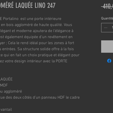
OMÉRÉ LAQUÉE LINO 247
 410,
rtalino  est une porte intérieure 
Quantit
e en bois aggloméré de haute qualité. Vous 
légant et moderne ajoutera de l'élégance à 
 est également équipée d'un revêtement en 
yer ; Cela le rend idéal pour les zones à fort 
es entrées. Sa structure solide offre à la fois 
ce qui en fait un choix pratique et élégant pour 
z votre design intérieur avec la PORTE 
LAQUÉE
n MDF
au aggloméré 
tue des deux côtés d’un panneau HDF le cadre 
 vantail