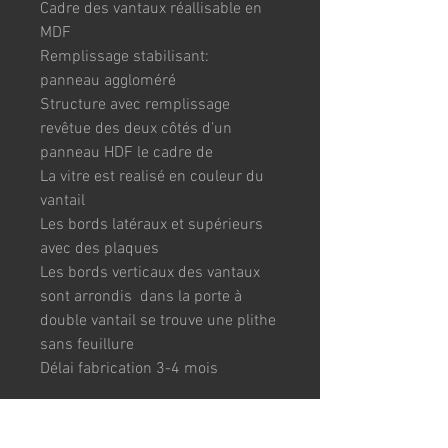
Cadre des vantaux réallisable en 
MDF
Remplissage stabilisant:  
panneau aggloméré 
Structure avec remplissage 
revêtue des deux côtés d’un 
panneau HDF le cadre de
La vitre est realisé en couleur du 
vantail
Les bords latéraux et supérieurs 
avec des plaques
Les bords verticaux des vantaux 
sont arrondis  dans la porte à 
double vantail se trouve une plithe 
sans feuillure
Délai fabrication 3-4 mois
TAILLES :
73x204cm / 83x204cm