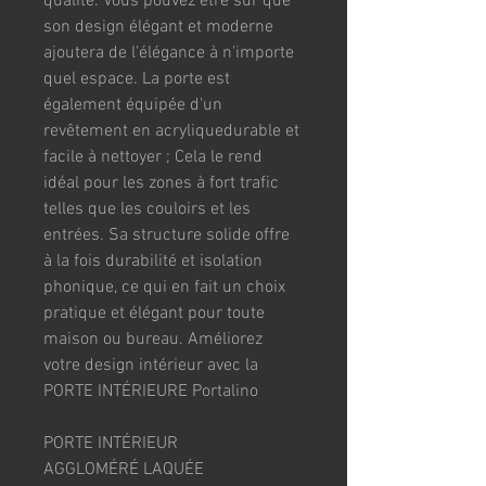
qualité. Vous pouvez être sûr que 
son design élégant et moderne 
ajoutera de l'élégance à n'importe 
quel espace. La porte est 
également équipée d'un 
revêtement en acryliquedurable et 
facile à nettoyer ; Cela le rend 
idéal pour les zones à fort trafic 
telles que les couloirs et les 
entrées. Sa structure solide offre 
à la fois durabilité et isolation 
phonique, ce qui en fait un choix 
pratique et élégant pour toute 
maison ou bureau. Améliorez 
votre design intérieur avec la 
PORTE INTÉRIEURE Portalino
PORTE INTÉRIEUR 
AGGLOMÉRÉ LAQUÉE