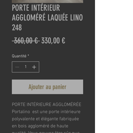
PORTE INTÉRIEUR
AGGLOMÉRÉ LAQUÉE LINO
248
Prix
Prix
 360,00 € 
330,00 €
original
promotionnel
Quantité
*
Ajouter au panier
PORTE INTÉRIEURE AGGLOMÉRÉE 
Portalino  est une porte intérieure 
polyvalente et élégante fabriquée 
en bois aggloméré de haute 