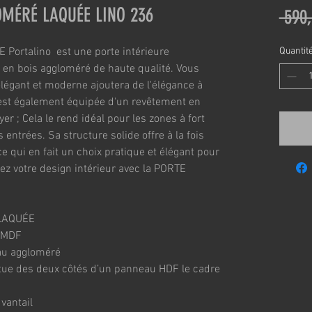
OMÉRÉ LAQUÉE LINO 236
 590,
rtalino  est une porte intérieure 
Quantit
e en bois aggloméré de haute qualité. Vous 
légant et moderne ajoutera de l'élégance à 
 est également équipée d'un revêtement en 
yer ; Cela le rend idéal pour les zones à fort 
es entrées. Sa structure solide offre à la fois 
ce qui en fait un choix pratique et élégant pour 
z votre design intérieur avec la PORTE 
LAQUÉE
n MDF
au aggloméré 
tue des deux côtés d’un panneau HDF le cadre 
 vantail